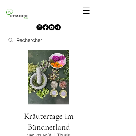
Kräutertage im
Bündnerland
ven. 02 août
  |  
Thusis