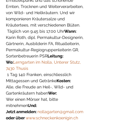
Erntezeitpunkt und das schonende 
Ernten, Trocknen und Weiterverarbeiten, 
von Wild- und Heilkräutern. Und wir 
komponieren Kräutersalze und 
Kräutertees, mit verschiedenen Blüten.
 Täglich von 9.45 bis 17.00 Uhr
Wann:
Karin Roth, dipl. Permakultur-Designerin, 
Gärtnerin, Ausbilderin FA, Ritualleiterin, 
Permakultur-Regiogruppenleiterin GR, 
Sortenbetreuerin PSR
Leitung: 
Wo:
Lerngarten im Nolla, Unterer Stutz, 
7430 Thusis
 1 Tag 140 Franken, einschliesslich 
Mittagessen und Getränke
Kosten:
Alle, die Freude an Heil-, Wild- und 
Gartenkräutern haben
Wer: 
Wer einen Mörser hat, bitte 
mitnehmen
Und: 
Jetzt anmelden: 
nollagarten@gmail.com
oder über 
www.schneckenkoenigin.ch