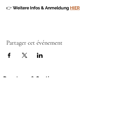
👉 
Weitere Infos & Anmeldung 
HIER
Partager cet événement
Donateurs & Soutiens
L’Association Permaculture Suisse œuvre
pour un avenir durable, en accord avec les
principes éthiques de la permaculture.
Avec votre soutien,
vous permettez la
concrétisation de nouveaux projets et le
renforcement du réseau en permaculture.