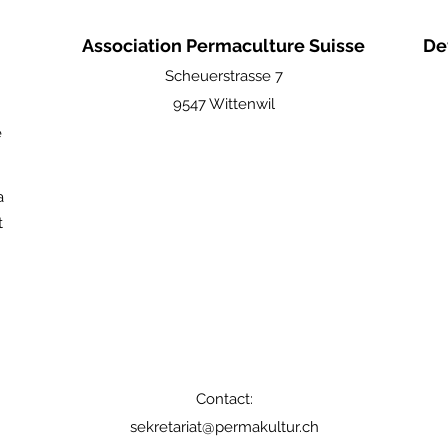
Association Permaculture Suisse
De
Scheuerstrasse 7
9547 Wittenwil
e
a
t
Contact:
sekretariat@permakultur.ch