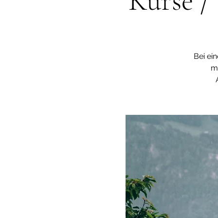
Kurse /
Bei ei
m