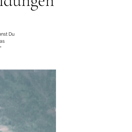
ildungen
nnst Du
as
"