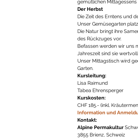
gemütlichen Mittagessens 
Der Herbst
Die Zeit des Erntens und d
Unser Gemüsegarten platzt a
Die Natur bringt ihre Samen
des Rückzuges vor.
Befassen werden wir uns m
Jahreszeit sind sie wertvol
Unser Mittagstisch wird g
Garten.
Kursleitung:
Lisa Raimund
Tabea Ehrensperger
Kurskosten:
CHF 185.- (inkl. Kräuterme
Information und Anmeld
Kontakt:
Alpine Permakultur
 Schwe
3855 Brienz, Schweiz
