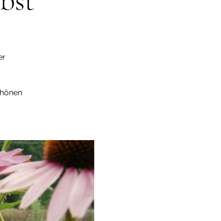
bst
er
chönen