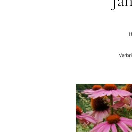
Ja
H
Verbr