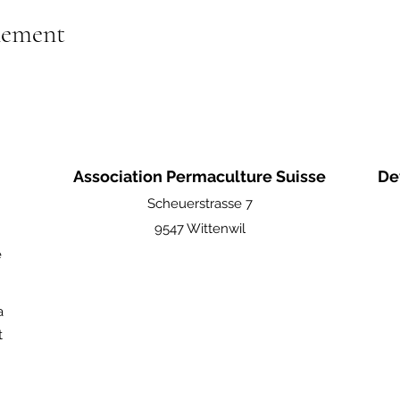
nement
Association Permaculture Suisse
De
Scheuerstrasse 7
9547 Wittenwil
e
a
t