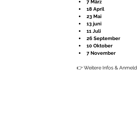
7 März
18 April
23 Mai
13 juni
11 Juli
26 September
10 Oktober
7 November
👉 Weitere Infos & Anmel