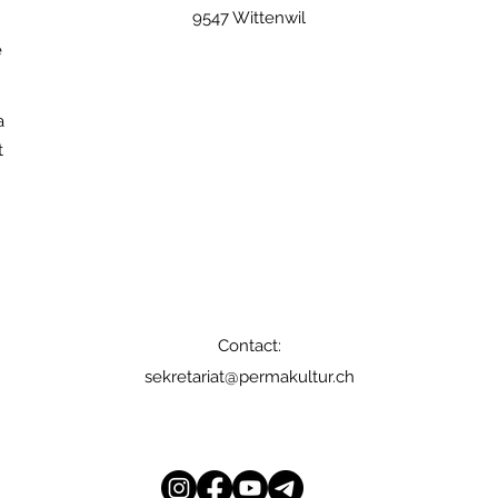
9547 Wittenwil
e
a
t
Contact:
sekretariat@permakultur.ch