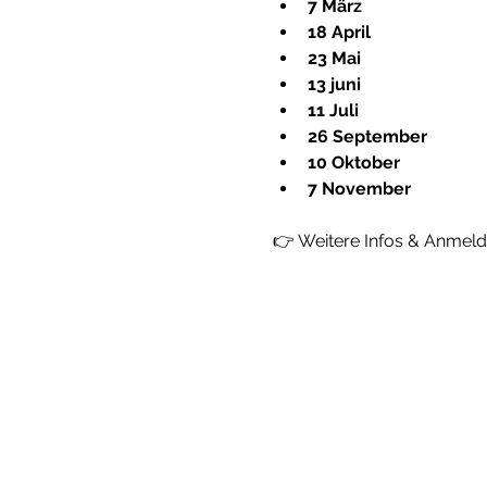
7 März
18 April
23 Mai
13 juni
11 Juli
26 September
10 Oktober
7 November
👉 Weitere Infos & Anmel