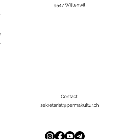
9547 Wittenwil
e
a
t
Contact:
sekretariat@permakultur.ch