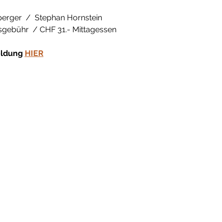
perger  /  Stephan Hornstein
sgebühr  / CHF 31.- Mittagessen
ldung 
HIER