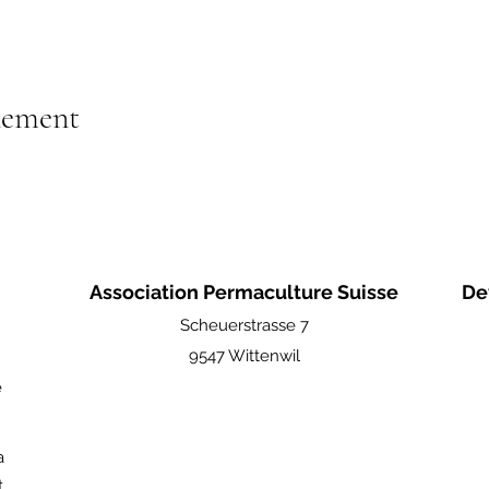
nement
Association Permaculture Suisse
De
Scheuerstrasse 7
9547 Wittenwil
e
a
t