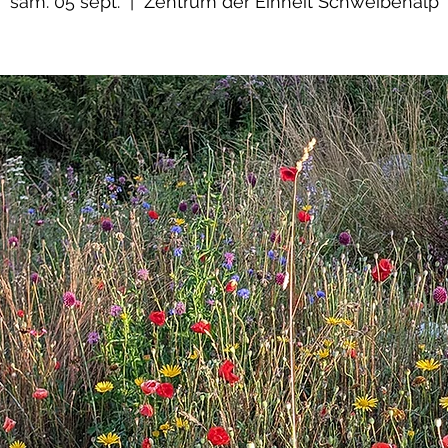
sam. 05 sept.
  |  
Zentrum der Einheit Schweibenalp