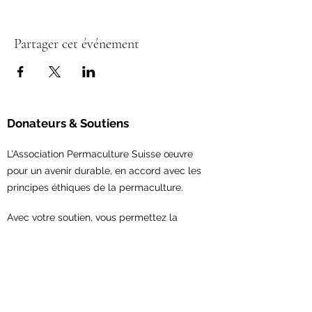
Partager cet événement
Donateurs & Soutiens
L’Association Permaculture Suisse œuvre
pour un avenir durable, en accord avec les
principes éthiques de la permaculture.
Avec votre soutien,
vous permettez la
concrétisation de nouveaux projets et le
renforcement du réseau en permaculture.
Contribuez maintenant!