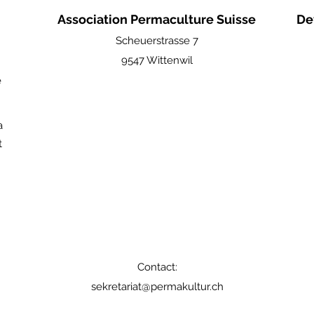
Association Permaculture Suisse
De
Scheuerstrasse 7
9547 Wittenwil
e
a
t
Contact:
sekretariat@permakultur.ch