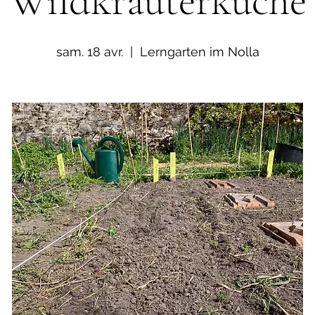
Wildkräuterküche
sam. 18 avr.
  |  
Lerngarten im Nolla