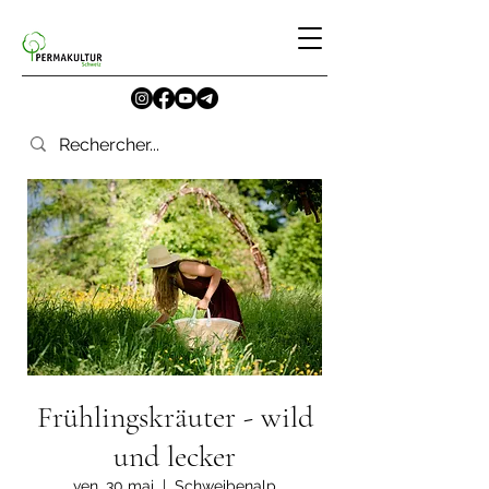
Frühlingskräuter - wild
und lecker
ven. 30 mai
  |  
Schweibenalp