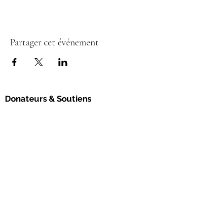
Partager cet événement
Donateurs & Soutiens
L’Association Permaculture Suisse œuvre
pour un avenir durable, en accord avec les
principes éthiques de la permaculture.
Avec votre soutien,
vous permettez la
concrétisation de nouveaux projets et le
renforcement du réseau en permaculture.