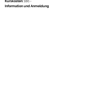
Kurskosten: 
180.-
Information und Anmeldung
down to earth Akademie für Permakultur 
Gestaltung
info@down-to-earth.ch
Partager cet événement
Donateurs & Soutiens
L’Association Permaculture Suisse œuvre
pour un avenir durable, en accord avec les
principes éthiques de la permaculture.