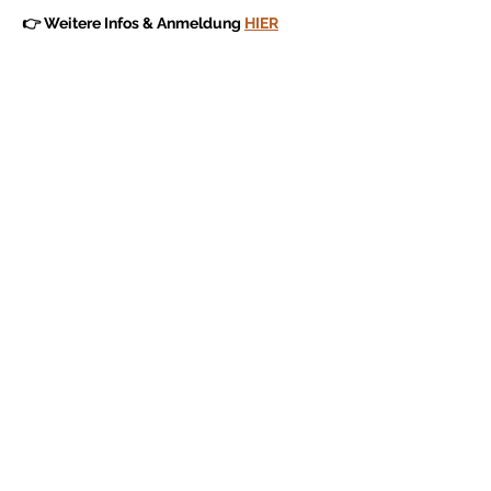
👉 Weitere Infos & Anmeldung 
HIER
Partager cet événement
Donateurs & Soutiens
L’Association Permaculture Suisse œuvre
pour un avenir durable, en accord avec les
principes éthiques de la permaculture.
Avec votre soutien,
vous permettez la
concrétisation de nouveaux projets et le
renforcement du réseau en permaculture.