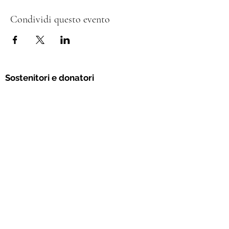
Condividi questo evento
Sostenitori e donatori
L’Associazione Permacultura Svizzera si
impegna per un futuro sostenibile secondo i
principi etici della permacultura.
Con la tua donazione ci permetti di
sviluppare nuove idee, rafforzare la
collaborazione all'interno del mondo della
permacultura e concretizzare iniziative e
progetti.
Sostienici ora!