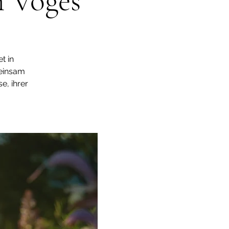
n Voges
t in
einsam
e, ihrer