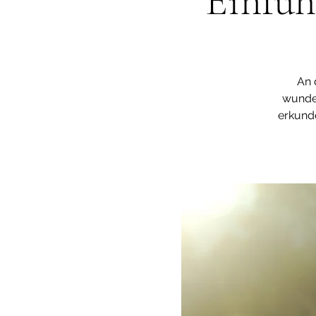
Einfüh
An 
wunde
erkunde