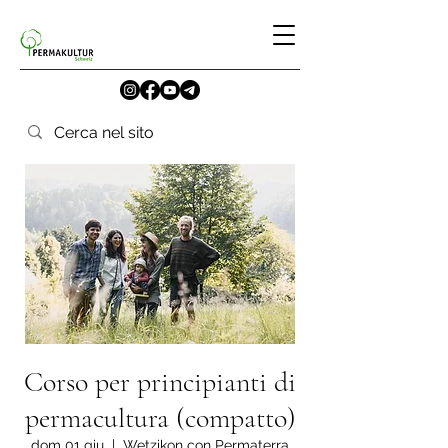
Corso per principianti di
permacultura (compatto)
dom 01 giu
  |  
Wetzikon con Permaterra