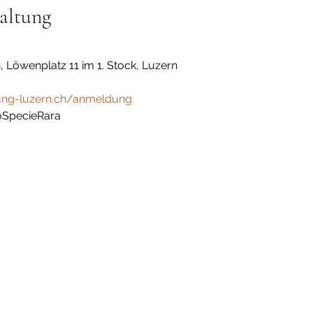
altung
, Löwenplatz 11 im 1. Stock, Luzern
ng-luzern.ch/anmeldung
roSpecieRara