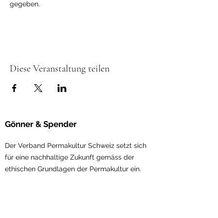
gegeben. 
Diese Veranstaltung teilen
Gönner & Spender
Der Verband Permakultur Schweiz setzt sich
für eine nachhaltige Zukunft gemäss der
ethischen Gru
ndlagen der Permakultur ein.
Mit Ihrer Spende können Ideen
weiterentwickelt, die Vernetzung in der
Permakultur gestärkt und Visionen umgesetzt